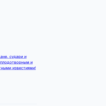
ане, судари и
с плодотворным и
тными известиями!