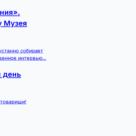
ния».
у Музея
устанно собирает
енное интервью...
 день
 товарищи!