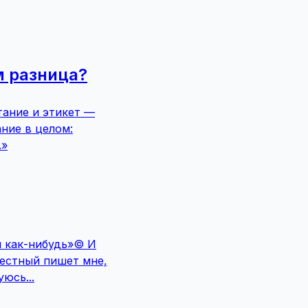
м разница?
тание и этикет —
ние в целом:
.»
и как-нибудь»© И
вестный пишет мне,
юсь...