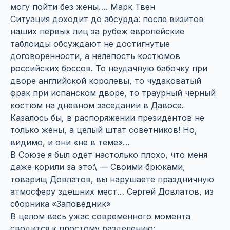
могу пойти без жены….
Марк Твен
Ситуация доходит до абсурда: после визитов
наших первых лиц за рубеж европейские
таблоиды обсуждают не достигнутые
договоренности, а нелепость костюмов
российских боссов. То неудачную бабочку при
дворе английской королевы, то чудаковатый
фрак при испанском дворе, то траурный черный
костюм на дневном заседании в Давосе.
Казалось бы, в распоряжении президентов не
только жены, а целый штат советников! Но,
видимо, и они «не в теме»…
В Союзе я был одет настолько плохо, что меня
даже корили за это:\ — Своими брюками,
товарищ Довлатов, вы нарушаете праздничную
атмосферу здешних мест…
Сергей Довлатов, из
сборника «Заповедник»
В целом весь ужас современного момента
сводится к простому разделению: