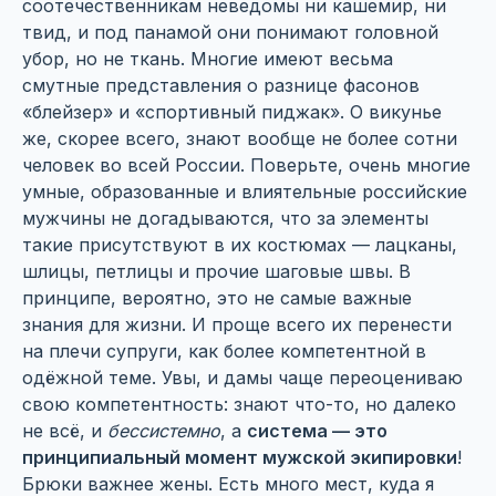
соотечественникам неведомы ни кашемир, ни
твид, и под панамой они понимают головной
убор, но не ткань. Многие имеют весьма
смутные представления о разнице фасонов
«блейзер» и «спортивный пиджак». О викунье
же, скорее всего, знают вообще не более сотни
человек во всей России. Поверьте, очень многие
умные, образованные и влиятельные российские
мужчины не догадываются, что за элементы
такие присутствуют в их костюмах — лацканы,
шлицы, петлицы и прочие шаговые швы. В
принципе, вероятно, это не самые важные
знания для жизни. И проще всего их перенести
на плечи супруги, как более компетентной в
одёжной теме. Увы, и дамы чаще переоцениваю
свою компетентность: знают что-то, но далеко
не всё, и
бессистемно
, а
система — это
принципиальный момент мужской экипировки
!
Брюки важнее жены. Есть много мест, куда я