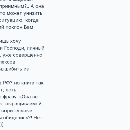
еприимным?.. А она
что может унизить
ситуацию, когда
ий поклон Вам
лишь хочу
ти Господи, личный
а, уже совершенно
лексов
 вышибить из
 РФ? но книга так
т, есть
 фразу: «Она не
уры, выращиваемой
отворительные
 обиделись?! Нет,
))