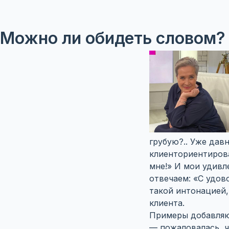
Можно ли обидеть словом?
грубую?.. Уже дав
клиенториентирова
мне!» И мои удивл
отвечаем: «С удов
такой интонацией,
клиента.
Примеры добавляю
— пожаловалась, ч