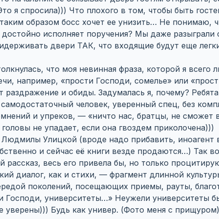
Это я спросила))) Что плохого в том, чтобы быть гост
 таким образом босс хочет ее унизить… Не понимаю, 
н достойно исполняет поручения? Мы даже разыграли 
идерживать двери ТАК, что входящие будут еще легк
олкнулась, что моя невинная фраза, которой я всего 
ечи, например, «прости Господи, сомелье» или «прос
 раздражение и обиды. Задумалась я, почему? Ребят
 самодостаточный человек, уверенный спец, без комп
омнений и упреков, — «ничто нас, братцы, не сможет
 головы не упадает, если она гвоздем приколочена)))
 Людмилы Улицкой (вроде надо прибавить, иноагент в
обственно и сейчас её книги везде продаются…) Так во
 рассказ, весь его привела бы, но только процитирую
егкий диалог, как и стихи, — фрагмент длинной культ
 чередой поколений, посещающих приемы, рауты, благ
и Господи, университеты…» Неужели университеты бы
е уверены))) Будь как универ. (Фото меня с прищуром)