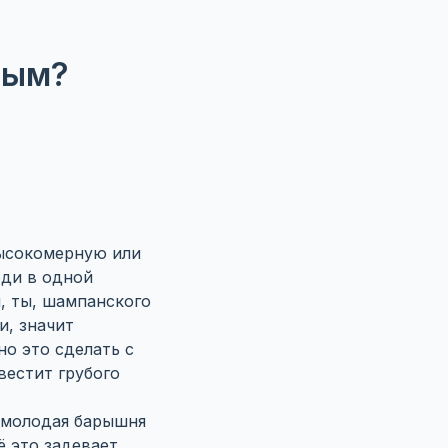
ным?
ысокомерную или
юди в одной
, ты, шампанского
и, значит
но это сделать с
вестит грубого
 молодая барышня
ё это задевает