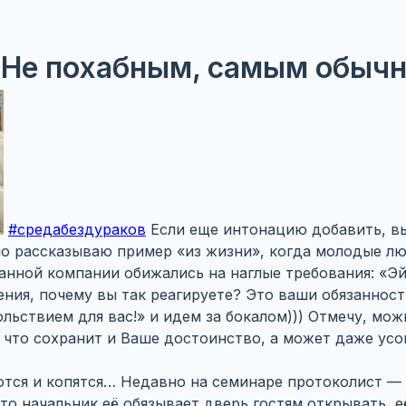
 Не похабным, самым обыч
#средабездураков
Если еще интонацию добавить, в
но рассказываю пример «из жизни», когда молодые л
нной компании обижались на наглые требования: «Эй
ения, почему вы так реагируете? Это ваши обязанност
ольствием для вас!» и идем за бокалом))) Отмечу, мож
 что сохранит и Ваше достоинство, а может даже усо
тся и копятся… Недавно на семинаре протоколист —
то начальник её обязывает дверь гостям открывать, е