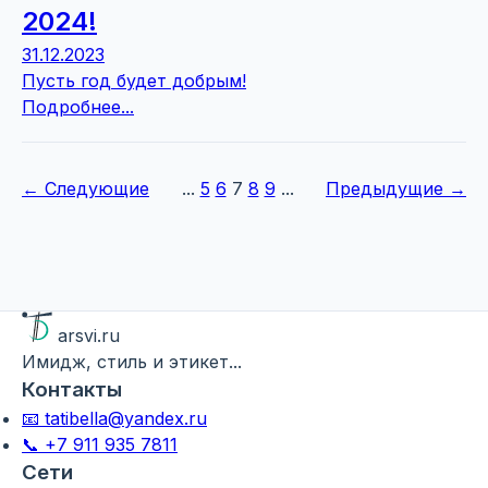
2024!
31.12.2023
Пусть год будет добрым!
Подробнее...
← Следующие
...
5
6
7
8
9
...
Предыдущие →
arsvi.ru
Имидж, стиль и этикет...
Контакты
📧 tatibella@yandex.ru
📞 +7 911 935 7811
Сети