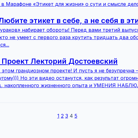
 в Марафоне «Этикет для жизни» о сути и смысле дел
| Любите этикет в себе, а не себя в эт
дураков» набирает обороты! Перед вами третий выпус
кто не умеет с первого раза крутить тридцать два обо
я...
 | Проект Лекторий Достоевский
 этом грандиозном проекте! И пусть я не безупречна
гому))) Но эти видео останутся, как результат огромн
ед, накопленного жизненного опыта и УМЕНИЯ НАБЛЮД
1
2
3
4
5