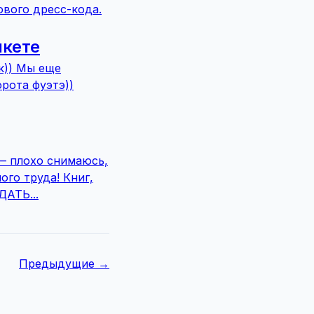
ового дресс-кода.
икете
к)) Мы еще
рота фуэтэ))
 — плохо снимаюсь,
ого труда! Книг,
АТЬ...
Предыдущие →