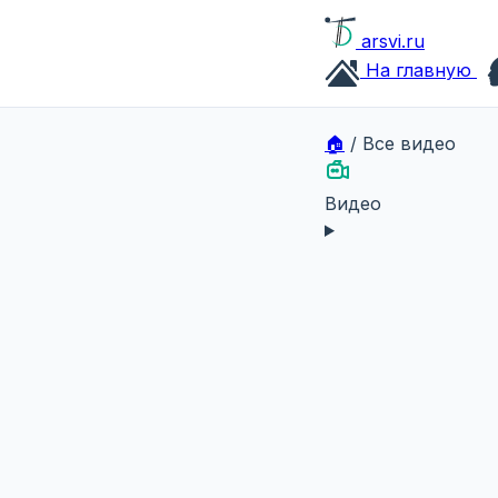
arsvi.ru
На главную
🏠
/
Все видео
Видео